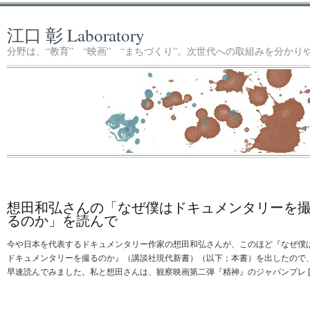
江口 彰 Laboratory
分野は、“教育” “映画” “まちづくり”。次世代への取組みを分か
想田和弘さんの「なぜ僕はドキュメンタリーを
るのか」を読んで
今や日本を代表するドキュメンタリー作家の想田和弘さんが、このほど『なぜ僕
ドキュメンタリーを撮るのか』（講談社現代新書）（以下；本書）を出したので
早速読んでみました。私と想田さんは、観察映画第二弾『精神』のジャパンプレ [