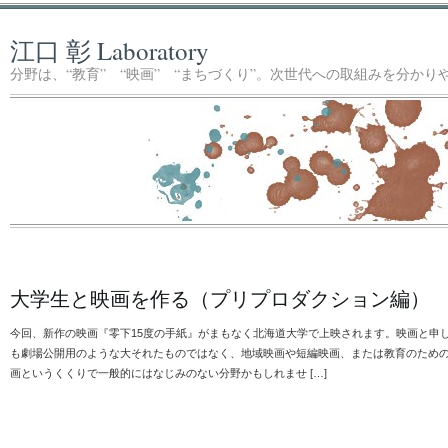
江口 彰 Laboratory
分野は、“教育” “映画” “まちづくり”。次世代への取組みを分か
大学生と映画を作る（プリプロダクション編）
今回、新作の映画『零下15度の手紙』がまもなく北海道大学で上映されます。映画と申
も劇場公開用のような大それたものではなく、地域映画や短編映画、または教育のため
画というくくりで一般的にはなじみのない分野かもしれませ […]