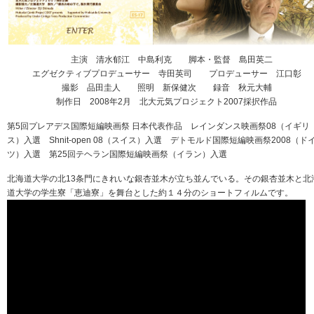
主演 清水郁江 中島利克 脚本・監督 島田英二
エグゼクティブプロデューサー 寺田英司 プロデューサー 江口彰
撮影 品田圭人 照明 新保健次 録音 秋元大輔
制作日 2008年2月 北大元気プロジェクト2007採択作品
第5回プレアデス国際短編映画祭 日本代表作品 レインダンス映画祭08（イギリ
ス）入選 Shnit-open 08（スイス）入選 デトモルド国際短編映画祭2008（ド
ツ）入選 第25回テヘラン国際短編映画祭（イラン）入選
北海道大学の北13条門にきれいな銀杏並木が立ち並んでいる。その銀杏並木と北
道大学の学生寮「恵迪寮」を舞台とした約１４分のショートフィルムです。