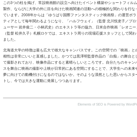
この3つの柱を掲げ、常設映画館の設立へ向けたイベント構築やショートフィル
製作、ならびに大学の外に目を向けた映画関連の活動への積極的な関わりを行な
ています。2008年からは「ゆうばり国際ファンタスティック映画祭」の運営ボラ
ティアとして毎年関わるようになり、「ハルフウェイ」（監督 北川悦吏子／プロ
ューサー 岩井俊二・小林武史）のエキストラ等の協力、日米合作映画「レオニー
（監督 松井久子）札幌ロケでは、エキストラ周りの現場応援スタッフとして関わ
ました。
北海道大学の特徴は最も広大で雄大なキャンパスです。この空間での「映画」と
相性は非常にいいと直感しました。かつては黒澤明監督作品の「白痴」の舞台と
て撮影されており、映像作品にすると素晴らしいところです。自分たちのキャン
スを舞台に映画の撮影や上映が日常的にある空間にすることで、大学生への未来
夢に向けての動機付けになるのではないか。そのような漠然とした思いからスタ
トし、今では大きな運動に発展しつつあります。
Elements of SEO is Powered by WordP