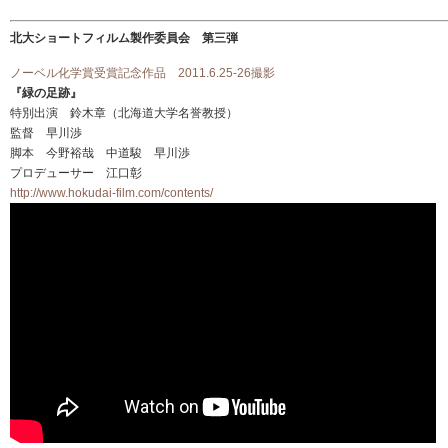
北大ショートフィルム製作委員会 第三弾
ノーベル化学賞受賞記念作品 2011.6.25-26撮影
『緑の足跡』
特別出演 鈴木章（北海道大学名誉教授）
監督 早川渉
脚本 今野裕哉 中道駿 早川渉
プロデューサー 江口彰
http://www.hokudai-film.com/contents/