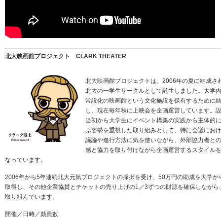
北大映画館プロジェクト CLARK THEATER
北大映画館プロジェクトは、2006年の夏に結成さ
北大の一学生サークルとして誕生しました。大学
常設化の映画館という文化施設を保有するために
し、現在毎年秋に上映会を企画運営しています。
当初から大学生にイベント構築の実践から主体的
ぶ姿勢を重視した取り組みとして、特に会議にお
議論や進行方法に気を使いながら、外部協力者と
感と協力を取り付けながら企画運営するスタイル
なっています。
2006年から5年連続北大元気プロジェクトの採択を受け、50万円の助成を大学か
取得し、その他企業協賛とチケットの売り上げの1／3ずつの財源を確保しながら
取り組んでいます。
開催／日時／動員数