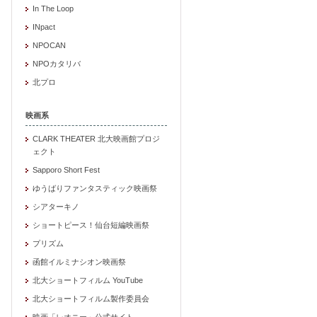
In The Loop
INpact
NPOCAN
NPOカタリバ
北プロ
映画系
CLARK THEATER 北大映画館プロジ
ェクト
Sapporo Short Fest
ゆうばりファンタスティック映画祭
シアターキノ
ショートピース！仙台短編映画祭
プリズム
函館イルミナシオン映画祭
北大ショートフィルム YouTube
北大ショートフィルム製作委員会
映画「レオニー」公式サイト