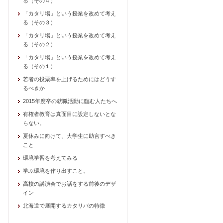
る（その４）
「カタリ場」という授業を改めて考え
る（その３）
「カタリ場」という授業を改めて考え
る（その２）
「カタリ場」という授業を改めて考え
る（その１）
若者の投票率を上げるためにはどうす
るべきか
2015年度卒の就職活動に臨む人たちへ
有権者教育は真面目に設定しないとな
らない。
夏休みに向けて、大学生に助言すべき
こと
環境学習を考えてみる
学ぶ環境を作り出すこと。
高校の講演会でお話をする前後のデザ
イン
北海道で展開するカタリバの特徴