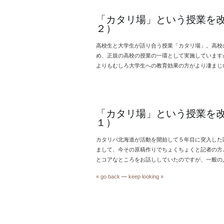
「カタリ場」という授業を
２）
高校生と大学生が語り合う授業「カタリ場」。高校
め、正規の高校の授業の一環として実施しています
よりもむしろ大学生への教育効果の方がより凄まじい
「カタリ場」という授業を
１）
カタリバ北海道が活動を開始して５年目に突入した
まして、今その原稿作りでちょくちょくと記者の方
とコアなところをお話ししていたのですが、一般の人
« go back
—
keep looking »