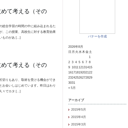
改めて考える（その
の総合学習の時間の中に組み込まれるた
が、この授業、高校生に対する教育効果
バナーを作成
ものがあ […]
2026年8月
日
月
火
水
木
金
土
1
2
3
4
5
6
7
8
改めて考える（その
9
10
11
12
13
14
15
16
17
18
19
20
21
22
23
24
25
26
27
28
29
区切りもあり、取材を受ける機会ができ
30
31
とお会いしはじめています。昨日はわり
« 5月
々でカタ […]
アーカイブ
2015年5月
2015年4月
2015年3月