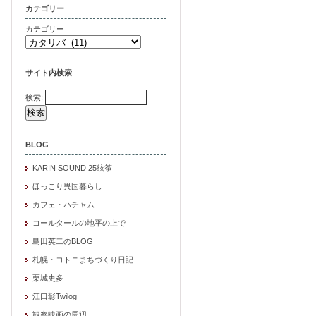
カテゴリー
カテゴリー
サイト内検索
検索:
BLOG
KARIN SOUND 25絃筝
ほっこり異国暮らし
カフェ・ハチャム
コールタールの地平の上で
島田英二のBLOG
札幌・コトニまちづくり日記
栗城史多
江口彰Twilog
観察映画の周辺