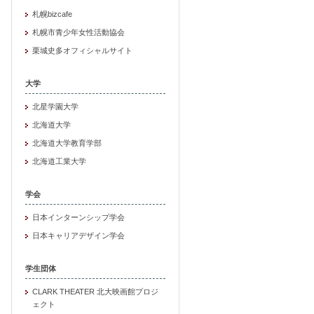
札幌bizcafe
札幌市青少年女性活動協会
栗城史多オフィシャルサイト
大学
北星学園大学
北海道大学
北海道大学教育学部
北海道工業大学
学会
日本インターンシップ学会
日本キャリアデザイン学会
学生団体
CLARK THEATER 北大映画館プロジ
ェクト